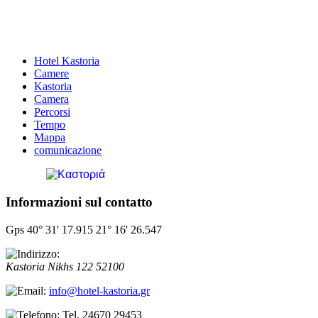
Hotel Kastoria
Camere
Kastoria
Camera
Percorsi
Tempo
Mappa
comunicazione
Informazioni sul contatto
Gps 40° 31' 17.915 21° 16' 26.547
Kastoria
Nikhs 122
52100
info@hotel-kastoria.gr
Tel. 24670 29453